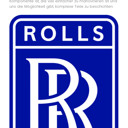
Komponente ist, die viel einfacher zu manövrieren ist und
uns die Möglichkeit gibt, komplexe Teile zu beschichten.